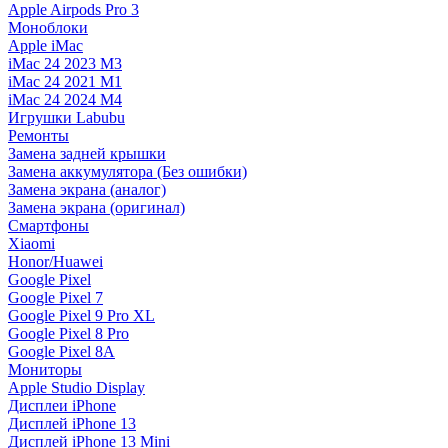
Apple Airpods Pro 3
Моноблоки
Apple iMac
iMac 24 2023 M3
iMac 24 2021 M1
iMac 24 2024 M4
Игрушки Labubu
Ремонты
Замена задней крышки
Замена аккумулятора (Без ошибки)
Замена экрана (аналог)
Замена экрана (оригинал)
Смартфоны
Xiaomi
Honor/Huawei
Google Pixel
Google Pixel 7
Google Pixel 9 Pro XL
Google Pixel 8 Pro
Google Pixel 8A
Мониторы
Apple Studio Display
Дисплеи iPhone
Дисплей iPhone 13
Дисплей iPhone 13 Mini