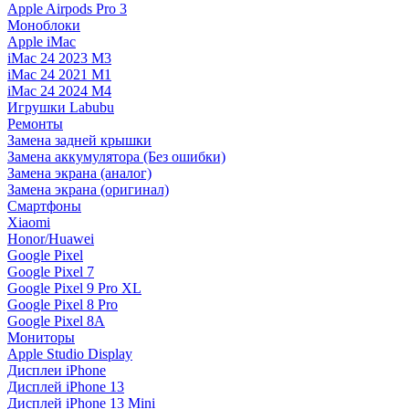
Apple Airpods Pro 3
Моноблоки
Apple iMac
iMac 24 2023 M3
iMac 24 2021 M1
iMac 24 2024 M4
Игрушки Labubu
Ремонты
Замена задней крышки
Замена аккумулятора (Без ошибки)
Замена экрана (аналог)
Замена экрана (оригинал)
Смартфоны
Xiaomi
Honor/Huawei
Google Pixel
Google Pixel 7
Google Pixel 9 Pro XL
Google Pixel 8 Pro
Google Pixel 8A
Мониторы
Apple Studio Display
Дисплеи iPhone
Дисплей iPhone 13
Дисплей iPhone 13 Mini