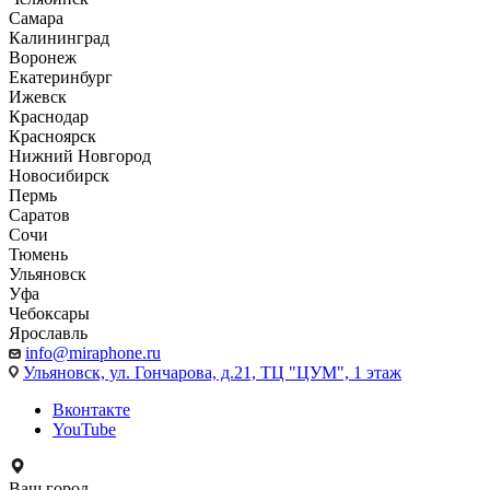
Самара
Калининград
Воронеж
Екатеринбург
Ижевск
Краснодар
Красноярск
Нижний Новгород
Новосибирск
Пермь
Саратов
Сочи
Тюмень
Ульяновск
Уфа
Чебоксары
Ярославль
info@miraphone.ru
Ульяновск,
ул. Гончарова, д.21, ТЦ "ЦУМ", 1 этаж
Вконтакте
YouTube
Ваш город