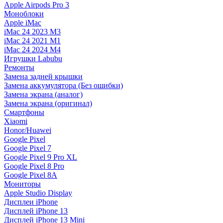
Apple Airpods Pro 3
Моноблоки
Apple iMac
iMac 24 2023 M3
iMac 24 2021 M1
iMac 24 2024 M4
Игрушки Labubu
Ремонты
Замена задней крышки
Замена аккумулятора (Без ошибки)
Замена экрана (аналог)
Замена экрана (оригинал)
Смартфоны
Xiaomi
Honor/Huawei
Google Pixel
Google Pixel 7
Google Pixel 9 Pro XL
Google Pixel 8 Pro
Google Pixel 8A
Мониторы
Apple Studio Display
Дисплеи iPhone
Дисплей iPhone 13
Дисплей iPhone 13 Mini